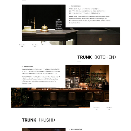
オフィス：
〒141-0021 東京都品川区上大崎3-1-1 JR東急目黒
ビル4F DC
GoogleMapでみる
登記住所：
〒153-0064 東京都目黒区下目黒1丁目1番14号コノ
トラビル7F
プライバシーポリシー
Instagram
note
X
Facebook