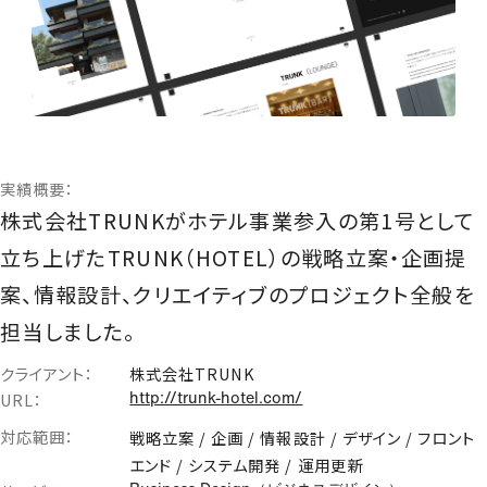
Webサイト制作
コーポレートサイト
ブランドサイト
オウンドメディア
サービス・プロダクトサイト
ECサイト
実績概要：
採用サイト
株式会社TRUNKがホテル事業参入の第1号として
多言語サイト
立ち上げたTRUNK（HOTEL）の戦略立案・企画提
ランディングページ
案、情報設計、クリエイティブのプロジェクト全般を
IR対策
担当しました。
ブランディング支援
クライアント：
株式会社TRUNK
ブランド戦略設計
URL：
http://trunk-hotel.com/
CI、コンセプト・ネーミング開発
VI・ロゴ制作
対応範囲：
戦略立案 / 企画 / 情報設計 / デザイン / フロント
ブランディングツール・グッズ制作
エンド / システム開発 / 運用更新