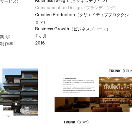
サービス：
Business Design（ビジネスデザイン）
マーケティング・集客支援
Communication Design（ブランディング）
Creative Production（クリエイティブプロダクシ
調査・戦略立案
ョン）
SEO
Business Growth（ビジネスグロース）
コンテンツマーケティング
期間：
11ヶ月
アクセシビリティ改善
制作年：
2016
コアウェブバイタル改善
アクセス解析
サイト運用・保守メンテナンス
その他のクリエイティブ領域
クリエイティブコーディング
ノーコード・ローコード
ヘッドレスCMS導入支援
既存サイト改善支援（UIUX改善）