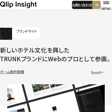
お問い合わせ
MENU
ブランドサイト
ホーム
初めての方へ
仕事の進め方
費用感について
よくある悩み
制作実績
新しいホテル文化を興した
TRUNKブランドにWebのプロとして参画。
強み・特徴
ビジネスデザイン
コミュニケーションデザイン
ホーム
制作実績
Scroll
クリエイティブプロダクション
ビジネスグロース
サービス