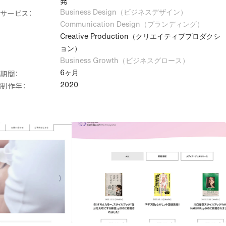
発
サービス：
Business Design（ビジネスデザイン）
マーケティング・集客支援
Communication Design（ブランディング）
調査・戦略立案
Creative Production（クリエイティブプロダクシ
SEO
ョン）
コンテンツマーケティング
Business Growth（ビジネスグロース）
アクセシビリティ改善
期間：
6ヶ月
コアウェブバイタル改善
制作年：
2020
アクセス解析
サイト運用・保守メンテナンス
その他のクリエイティブ領域
クリエイティブコーディング
ノーコード・ローコード
ヘッドレスCMS導入支援
既存サイト改善支援（UIUX改善）