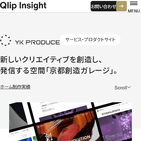
お問い合わせ
MENU
サービス・プロダクトサイト
ホーム
初めての方へ
仕事の進め方
費用感について
よくある悩み
制作実績
新しいクリエイティブを創造し、
発信する空間「京都創造ガレージ」。
強み・特徴
ビジネスデザイン
ホーム
制作実績
コミュニケーションデザイン
Scroll
クリエイティブプロダクション
ビジネスグロース
サービス