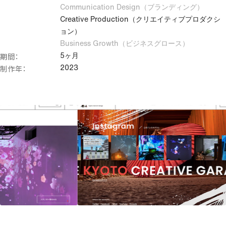
Communication Design（ブランディング）
マーケティング・集客支援
Creative Production（クリエイティブプロダクシ
調査・戦略立案
ョン）
SEO
Business Growth（ビジネスグロース）
コンテンツマーケティング
期間：
5ヶ月
アクセシビリティ改善
制作年：
2023
コアウェブバイタル改善
アクセス解析
サイト運用・保守メンテナンス
その他のクリエイティブ領域
クリエイティブコーディング
ノーコード・ローコード
ヘッドレスCMS導入支援
既存サイト改善支援（UIUX改善）