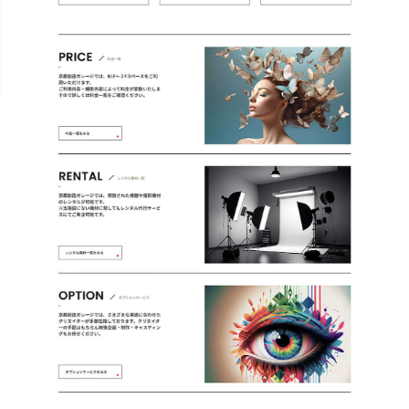
オフィス：
〒141-0021 東京都品川区上大崎3-1-1 JR東急目黒
ビル4F DC
GoogleMapでみる
登記住所：
〒153-0064 東京都目黒区下目黒1丁目1番14号コノ
トラビル7F
プライバシーポリシー
Instagram
note
X
Facebook