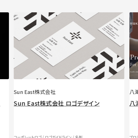
Sun East株式会社
八
ト
Sun East株式会社 ️ロゴデザイン
八
コーポレートロゴ / ロゴガイドライン / 名刺
プロ