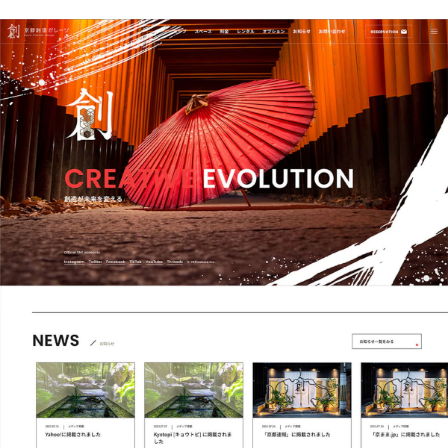
ブログ
カテゴリー
note
キーワード
AI
生成AI
アートディレクター
学び
HowTo
デザイン
note
企画
ディレクター
フロントエンド
自社案件
戦略
Webサイト制作
制作会社
クリップについて
会社情報
採用
クリエイティブパートナー募集