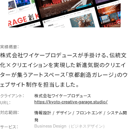
Webサイト制作
コーポレートサイト
ブランドサイト
オウンドメディア
サービス・プロダクトサイト
実績概要：
ECサイト
株式会社ワイケープロデュースが手掛ける、伝統文
採用サイト
多言語サイト
化×クリエイションを実現した新進気鋭のクリエイ
ランディングページ
ターが集うアートスペース「京都創造ガレージ」のウ
IR対策
ェブサイト制作を担当しました。
ブランディング支援
クライアント：
株式会社ワイケープロデュース
ブランド戦略設計
URL：
https://kyoto-creative-garage.studio/
CI、コンセプト・ネーミング開発
対応範囲：
情報設計 / デザイン / フロントエンド / システム開
VI・ロゴ制作
発
ブランディングツール・グッズ制作
サービス：
Business Design（ビジネスデザイン）