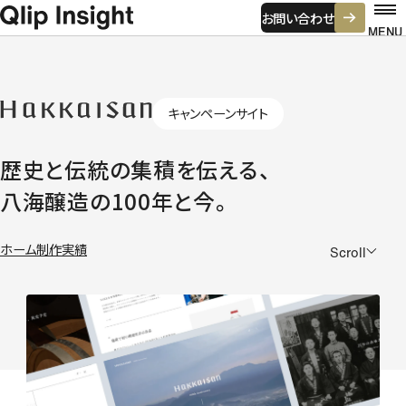
お問い合わせ
MENU
キャンペーンサイト
ホーム
初めての方へ
仕事の進め方
費用感について
よくある悩み
制作実績
歴史と伝統の集積を伝える、
八海醸造の100年と今。
強み・特徴
ビジネスデザイン
ホーム
制作実績
Scroll
コミュニケーションデザイン
クリエイティブプロダクション
ビジネスグロース
サービス