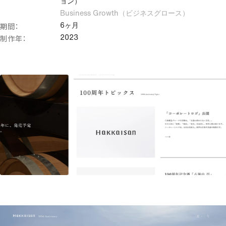
ョン）
マーケティング・集客支援
Business Growth（ビジネスグロース）
期間：
6ヶ月
調査・戦略立案
制作年：
2023
SEO
コンテンツマーケティング
アクセシビリティ改善
コアウェブバイタル改善
アクセス解析
サイト運用・保守メンテナンス
その他のクリエイティブ領域
クリエイティブコーディング
ノーコード・ローコード
ヘッドレスCMS導入支援
既存サイト改善支援（UIUX改善）