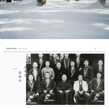
オフィス：
〒141-0021 東京都品川区上大崎3-1-1 JR東急目黒
ビル4F DC
GoogleMapでみる
登記住所：
〒153-0064 東京都目黒区下目黒1丁目1番14号コノ
トラビル7F
プライバシーポリシー
Instagram
note
X
Facebook