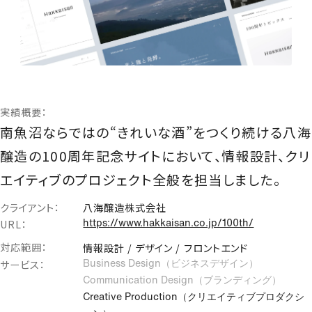
Webサイト制作
コーポレートサイト
ブランドサイト
オウンドメディア
サービス・プロダクトサイト
実績概要：
ECサイト
南魚沼ならではの“きれいな酒”をつくり続ける八海
採用サイト
多言語サイト
醸造の100周年記念サイトにおいて、情報設計、クリ
ランディングページ
エイティブのプロジェクト全般を担当しました。
IR対策
クライアント：
八海醸造株式会社
URL：
ブランディング支援
https://www.hakkaisan.co.jp/100th/
ブランド戦略設計
対応範囲：
情報設計 / デザイン / フロントエンド
CI、コンセプト・ネーミング開発
サービス：
Business Design（ビジネスデザイン）
VI・ロゴ制作
Communication Design（ブランディング）
ブランディングツール・グッズ制作
Creative Production（クリエイティブプロダクシ